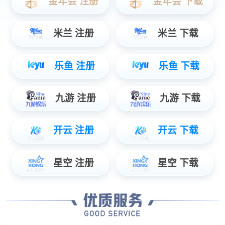
用于监管场所劳动工具定位管
理、劳动工具的实时
检测报警和在线化清
单。实现劳动工具管理
智能化，预防监管安全事故的
发生，加强对民警管理责任落
实的监督，减轻民警工作压
力，提高工具管理效率，广泛
应用于监狱、戒毒
所、看守所等重要区
域的劳动工具有效管
控。
了解详情 >>
亲情探访预约管理平