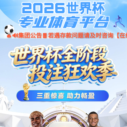
4008云顶国际-4008云顶集团官网
您当前所在的位置是：
4008云顶集团
>
系统平台
智能访客管理系统
小乐访客是基于AIoT技术
的新一代出入口智慧通行管理
SaaS云平台，采用了B/S云架